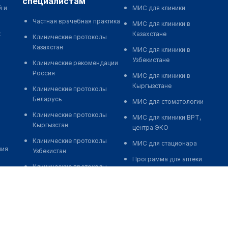
специалистам
й и
МИС для клиники
Частная врачебная практика
МИС для клиники в
к
Казахстане
Клинические протоколы
Казахстан
МИС для клиники в
Узбекистане
Клинические рекомендации
Россия
МИС для клиники в
Кыргызстане
Клинические протоколы
Беларусь
МИС для стоматологии
Клинические протоколы
МИС для клиники ВРТ,
Кыргызстан
центра ЭКО
Клинические протоколы
МИС для стационара
ния
Узбекистан
Программа для аптеки
Клинические протоколы
Автоматизация блока
диагностики и лечения
питания
Обзоры мировой
Реклама и продвижение
медицинской периодики
клиник
Заболевания: обзорные
Разработка сайта клиники