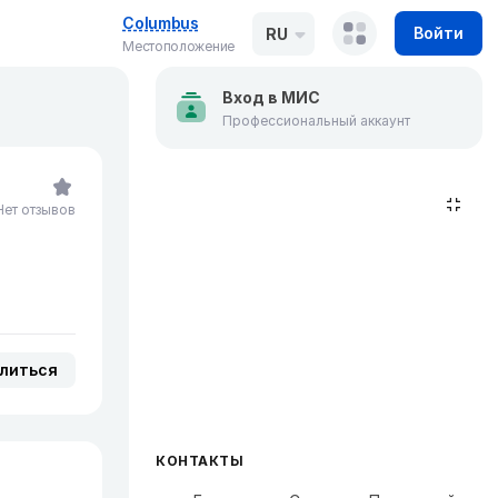
Columbus
Войти
RU
Местоположение
Вход в МИС
Профессиональный аккаунт
Нет отзывов
литься
КОНТАКТЫ