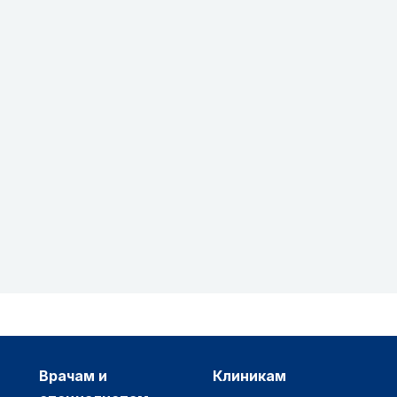
врачам и
клиникам