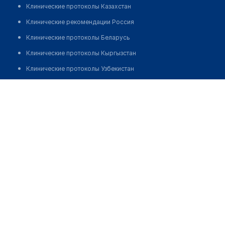
Клинические протоколы Казахстан
Клинические рекомендации Россия
Клинические протоколы Беларусь
Клинические протоколы Кыргызстан
Клинические протоколы Узбекистан
Клинические протоколы диагностики и лечения
Аптека на Ростовской 7
Обзоры мировой медицинской периодики
Позвонить
Заболевания: обзорные статьи
Новости здравоохранения
Медикаменты
Лабораторные показатели
Медицинские термины
Мобильные приложения
клиникам
МИС для клиники