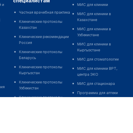
специалистам
й и
МИС для клиники
Частная врачебная практика
МИС для клиники в
к
Казахстане
Клинические протоколы
Казахстан
МИС для клиники в
Узбекистане
Клинические рекомендации
Россия
МИС для клиники в
Кыргызстане
Клинические протоколы
Беларусь
МИС для стоматологии
Клинические протоколы
МИС для клиники ВРТ,
Кыргызстан
центра ЭКО
Клинические протоколы
МИС для стационара
ния
Узбекистан
Программа для аптеки
Клинические протоколы
Автоматизация блока
диагностики и лечения
питания
Обзоры мировой
Реклама и продвижение
медицинской периодики
клиник
Заболевания: обзорные
Разработка сайта клиники