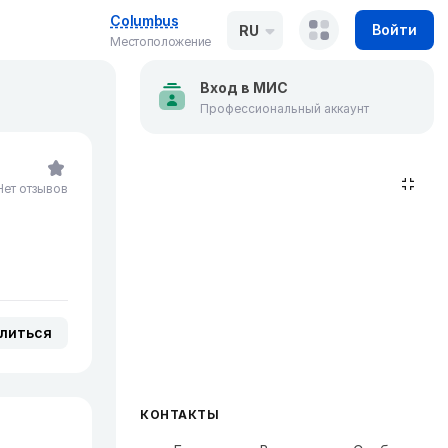
Columbus
Войти
RU
Местоположение
Вход в МИС
Профессиональный аккаунт
Нет отзывов
литься
КОНТАКТЫ