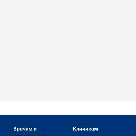
врачам и
клиникам