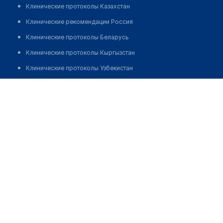
Клинические протоколы Казахстан
Клинические рекомендации Россия
Клинические протоколы Беларусь
Клинические протоколы Кыргызстан
Клинические протоколы Узбекистан
Клинические протоколы диагностики и лечения
Аптека "МУРАТ ФАРМ" №12 на Аскарова
Обзоры мировой медицинской периодики
Позвонить
Заболевания: обзорные статьи
Новости здравоохранения
Медикаменты
Лабораторные показатели
Медицинские термины
Мобильные приложения
клиникам
МИС для клиники