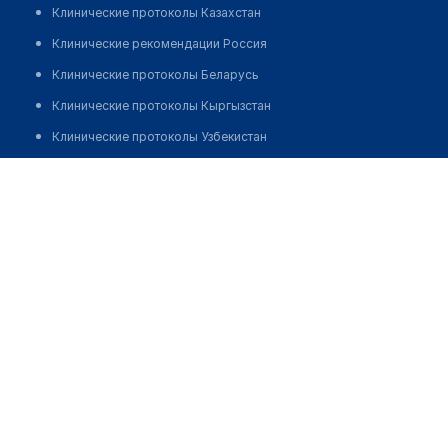
Клинические протоколы Казахстан
Клинические рекомендации Россия
Клинические протоколы Беларусь
Клинические протоколы Кыргызстан
Клинические протоколы Узбекистан
Клинические протоколы диагностики и лечения
Аптека "ADAM+"
Обзоры мировой медицинской периодики
Заболевания: обзорные статьи
Новости здравоохранения
Медикаменты
Лабораторные показатели
Медицинские термины
Мобильные приложения
клиникам
МИС для клиники