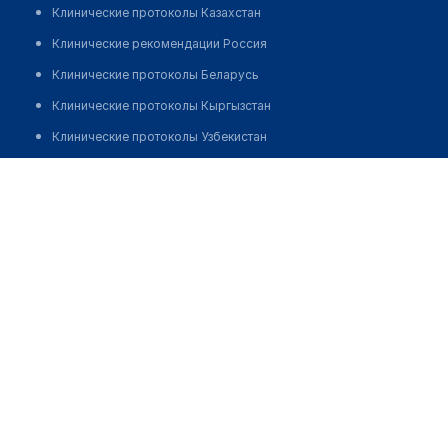
Клинические протоколы Казахстан
Клинические рекомендации Россия
Клинические протоколы Беларусь
Клинические протоколы Кыргызстан
Клинические протоколы Узбекистан
Клинические протоколы диагностики и лечения
Аптека на пр. Металлургов 7
Обзоры мировой медицинской периодики
Позвонить
Заболевания: обзорные статьи
Новости здравоохранения
Медикаменты
Лабораторные показатели
Медицинские термины
Мобильные приложения
клиникам
МИС для клиники