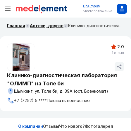
Columbus
Местоположение
Главная
Аптеки, другое
Клинико-диагностическая лаборатория "ОЛИМП" на Толе би
2.0
1 отзыв
Клинико-диагностическая лаборатория
"ОЛИМП" на Толе би
Шымкент, ул. Толе би, д. 39А (ост. Военкомат)
+7 (7252) 5 ****
Показать полностью
О компании
Отзывы
Что нового?
Фотогалерея