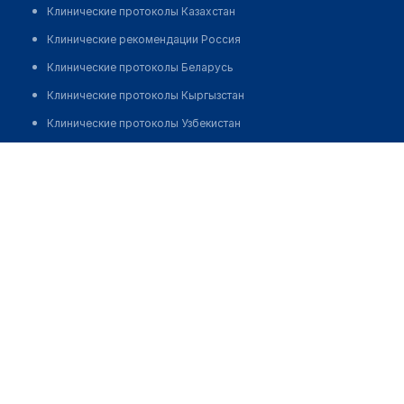
Клинические протоколы Казахстан
Клинические рекомендации Россия
Клинические протоколы Беларусь
Клинические протоколы Кыргызстан
Клинические протоколы Узбекистан
Клинические протоколы диагностики и лечения
Клинико-диагностическая лаборатория "ОЛИМП" на
Толе би
Обзоры мировой медицинской периодики
Заболевания: обзорные статьи
Позвонить
Новости здравоохранения
Медикаменты
Лабораторные показатели
Медицинские термины
Мобильные приложения
клиникам
МИС для клиники