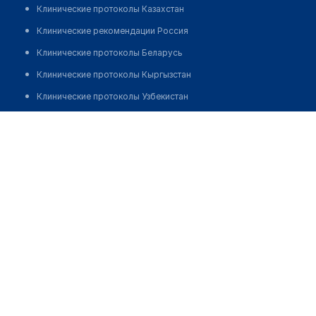
Клинические протоколы Казахстан
Клинические рекомендации Россия
Клинические протоколы Беларусь
Клинические протоколы Кыргызстан
Клинические протоколы Узбекистан
Клинические протоколы диагностики и лечения
Медицинская лаборатория "СИНЛАБ"
Обзоры мировой медицинской периодики
Позвонить
Заболевания: обзорные статьи
Новости здравоохранения
Медикаменты
Лабораторные показатели
Медицинские термины
Мобильные приложения
клиникам
МИС для клиники