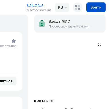
Columbus
Войти
RU
Местоположение
Вход в МИС
Профессиональный аккаунт
Нет отзывов
литься
КОНТАКТЫ