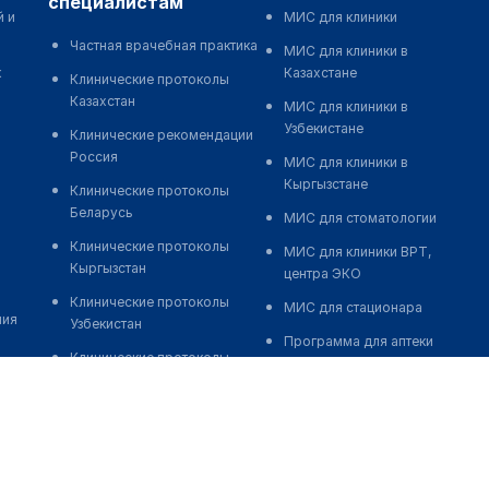
специалистам
й и
МИС для клиники
Частная врачебная практика
МИС для клиники в
к
Казахстане
Клинические протоколы
Казахстан
МИС для клиники в
Узбекистане
Клинические рекомендации
Россия
МИС для клиники в
Кыргызстане
Клинические протоколы
Беларусь
МИС для стоматологии
Клинические протоколы
МИС для клиники ВРТ,
Кыргызстан
центра ЭКО
Клинические протоколы
МИС для стационара
ния
Узбекистан
Программа для аптеки
Клинические протоколы
Автоматизация блока
диагностики и лечения
питания
Обзоры мировой
Реклама и продвижение
медицинской периодики
клиник
Заболевания: обзорные
Разработка сайта клиники