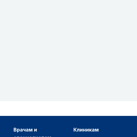
врачам и
клиникам