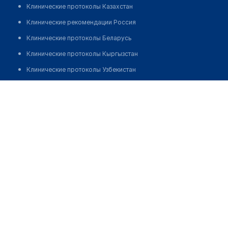
Клинические протоколы Казахстан
Клинические рекомендации Россия
Клинические протоколы Беларусь
Клинические протоколы Кыргызстан
Клинические протоколы Узбекистан
Клинические протоколы диагностики и лечения
Аптека "АЛЬФАРМ"
Обзоры мировой медицинской периодики
Позвонить
Заболевания: обзорные статьи
Новости здравоохранения
Медикаменты
Лабораторные показатели
Медицинские термины
Мобильные приложения
клиникам
МИС для клиники