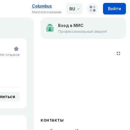
Columbus
Войти
RU
Местоположение
Вход в МИС
Профессиональный аккаунт
Нет отзывов
литься
КОНТАКТЫ