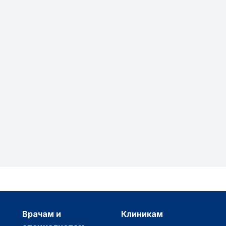
врачам и
клиникам