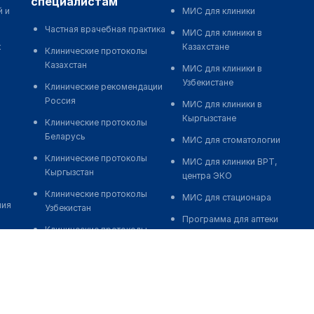
специалистам
й и
МИС для клиники
Частная врачебная практика
МИС для клиники в
к
Казахстане
Клинические протоколы
Казахстан
МИС для клиники в
Узбекистане
Клинические рекомендации
Россия
МИС для клиники в
Кыргызстане
Клинические протоколы
Беларусь
МИС для стоматологии
Клинические протоколы
МИС для клиники ВРТ,
Кыргызстан
центра ЭКО
Клинические протоколы
МИС для стационара
ния
Узбекистан
Программа для аптеки
Клинические протоколы
Автоматизация блока
диагностики и лечения
питания
Обзоры мировой
Реклама и продвижение
медицинской периодики
клиник
Заболевания: обзорные
Разработка сайта клиники