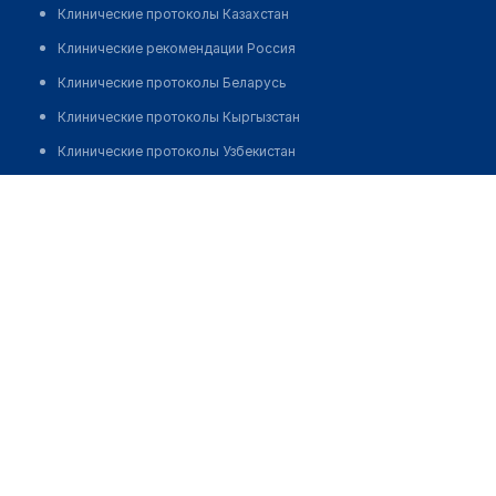
Клинические протоколы Казахстан
Клинические рекомендации Россия
Клинические протоколы Беларусь
Клинические протоколы Кыргызстан
Клинические протоколы Узбекистан
Клинические протоколы диагностики и лечения
Салон медтехники №39 "МЕДПРОСТОР"
Обзоры мировой медицинской периодики
Позвонить
Заболевания: обзорные статьи
Новости здравоохранения
Медикаменты
Лабораторные показатели
Медицинские термины
Мобильные приложения
клиникам
МИС для клиники