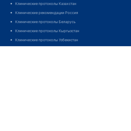
Клинические протоколы Казахстан
Клинические рекомендации Россия
Клинические протоколы Беларусь
Клинические протоколы Кыргызстан
Клинические протоколы Узбекистан
Клинические протоколы диагностики и лечения
Аптека "MEGA PHARM"
Обзоры мировой медицинской периодики
Позвонить
Заболевания: обзорные статьи
Новости здравоохранения
Медикаменты
Лабораторные показатели
Медицинские термины
Мобильные приложения
клиникам
МИС для клиники