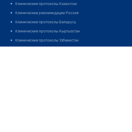
Клинические протоколы Казахстан
Клинические рекомендации Россия
Клинические протоколы Беларусь
Клинические протоколы Кыргызстан
Клинические протоколы Узбекистан
Клинические протоколы диагностики и лечения
Аптека "РОЗА ФАРМ" на Байгазиева
Обзоры мировой медицинской периодики
Позвонить
Заболевания: обзорные статьи
Новости здравоохранения
Медикаменты
Лабораторные показатели
Медицинские термины
Мобильные приложения
клиникам
МИС для клиники