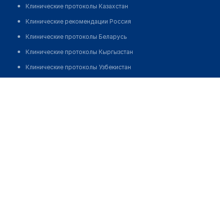
Клинические протоколы Казахстан
Клинические рекомендации Россия
Клинические протоколы Беларусь
Клинические протоколы Кыргызстан
Клинические протоколы Узбекистан
Клинические протоколы диагностики и лечения
Аптека "САН-ЛАЙТ" на Юлиуса Фучика, 15/1
Обзоры мировой медицинской периодики
Позвонить
Заболевания: обзорные статьи
Новости здравоохранения
Медикаменты
Лабораторные показатели
Медицинские термины
Мобильные приложения
клиникам
МИС для клиники