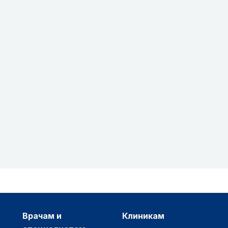
врачам и
клиникам