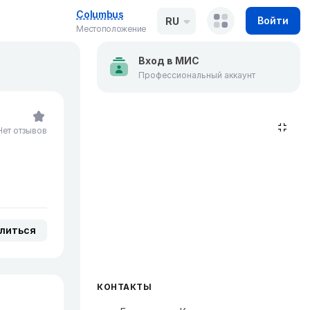
Columbus
Войти
RU
Местоположение
Вход в МИС
Профессиональный аккаунт
Нет отзывов
литься
КОНТАКТЫ