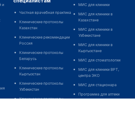
специалистам
й и
МИС для клиники
Частная врачебная практика
МИС для клиники в
к
Казахстане
Клинические протоколы
Казахстан
МИС для клиники в
Узбекистане
Клинические рекомендации
Россия
МИС для клиники в
Кыргызстане
Клинические протоколы
Беларусь
МИС для стоматологии
Клинические протоколы
МИС для клиники ВРТ,
Кыргызстан
центра ЭКО
Клинические протоколы
МИС для стационара
ния
Узбекистан
Программа для аптеки
Клинические протоколы
Автоматизация блока
диагностики и лечения
питания
Обзоры мировой
Реклама и продвижение
медицинской периодики
клиник
Заболевания: обзорные
Разработка сайта клиники