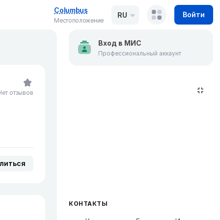
Columbus
Войти
RU
Местоположение
Вход в МИС
Профессиональный аккаунт
Нет отзывов
литься
КОНТАКТЫ