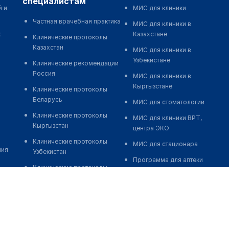
специалистам
й и
МИС для клиники
Частная врачебная практика
МИС для клиники в
к
Казахстане
Клинические протоколы
Казахстан
МИС для клиники в
Узбекистане
Клинические рекомендации
Россия
МИС для клиники в
Кыргызстане
Клинические протоколы
Беларусь
МИС для стоматологии
Клинические протоколы
МИС для клиники ВРТ,
Кыргызстан
центра ЭКО
Клинические протоколы
МИС для стационара
ния
Узбекистан
Программа для аптеки
Клинические протоколы
Автоматизация блока
диагностики и лечения
питания
Обзоры мировой
Реклама и продвижение
медицинской периодики
клиник
Заболевания: обзорные
Разработка сайта клиники