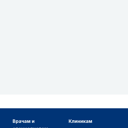
врачам и
клиникам