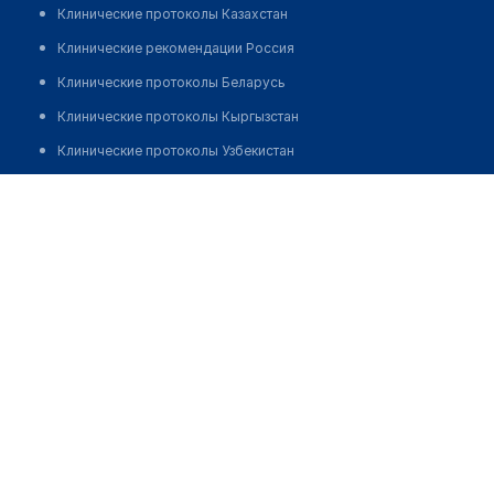
Клинические протоколы Казахстан
Клинические рекомендации Россия
Клинические протоколы Беларусь
Клинические протоколы Кыргызстан
Клинические протоколы Узбекистан
Клинические протоколы диагностики и лечения
Аптека №371 "ФАРМАЦИЯ"
Обзоры мировой медицинской периодики
Позвонить
Заболевания: обзорные статьи
Новости здравоохранения
Медикаменты
Лабораторные показатели
Медицинские термины
Мобильные приложения
клиникам
МИС для клиники