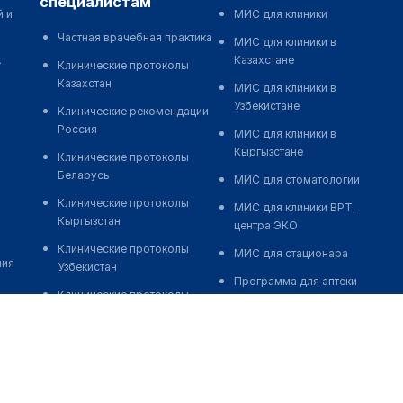
специалистам
й и
МИС для клиники
Частная врачебная практика
МИС для клиники в
к
Казахстане
Клинические протоколы
Казахстан
МИС для клиники в
Узбекистане
Клинические рекомендации
Россия
МИС для клиники в
Кыргызстане
Клинические протоколы
Беларусь
МИС для стоматологии
Клинические протоколы
МИС для клиники ВРТ,
Кыргызстан
центра ЭКО
Клинические протоколы
МИС для стационара
ния
Узбекистан
Программа для аптеки
Клинические протоколы
Автоматизация блока
диагностики и лечения
питания
Обзоры мировой
Реклама и продвижение
медицинской периодики
клиник
Заболевания: обзорные
Разработка сайта клиники