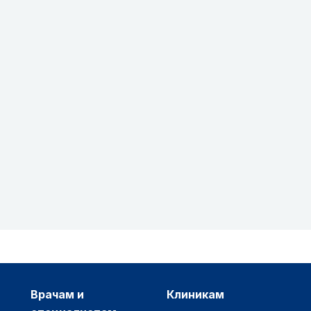
врачам и
клиникам