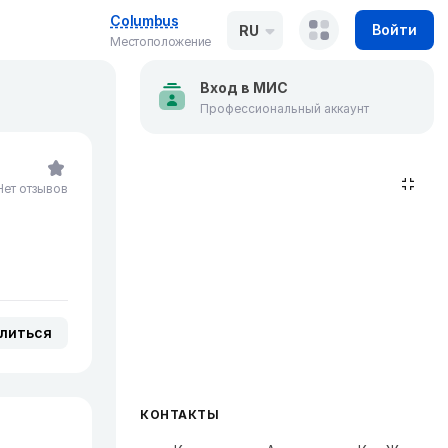
Columbus
Войти
RU
Местоположение
Вход в МИС
Профессиональный аккаунт
Нет отзывов
литься
КОНТАКТЫ