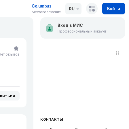
Columbus
Войти
RU
Местоположение
Вход в МИС
Профессиональный аккаунт
Нет отзывов
литься
КОНТАКТЫ