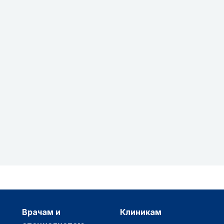
врачам и
клиникам