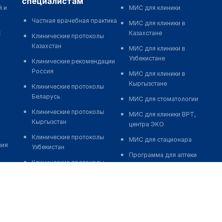
специалистам
й и
МИС для клиники
Частная врачебная практика
МИС для клиники в
к
Казахстане
Клинические протоколы
Казахстан
МИС для клиники в
Узбекистане
Клинические рекомендации
Россия
МИС для клиники в
Кыргызстане
Клинические протоколы
Беларусь
МИС для стоматологии
Клинические протоколы
МИС для клиники ВРТ,
Кыргызстан
центра ЭКО
Клинические протоколы
МИС для стационара
ния
Узбекистан
Программа для аптеки
Клинические протоколы
Автоматизация блока
диагностики и лечения
питания
Обзоры мировой
Реклама и продвижение
медицинской периодики
клиник
Заболевания: обзорные
Разработка сайта клиники