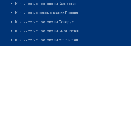
Клинические протоколы Казахстан
Клинические рекомендации Россия
Клинические протоколы Беларусь
Клинические протоколы Кыргызстан
Клинические протоколы Узбекистан
Клинические протоколы диагностики и лечения
Аптека "ДАРМЕК ФАРМ" на ​Проспекте Абсамата
Масалиева, 78А
Обзоры мировой медицинской периодики
Заболевания: обзорные статьи
Позвонить
Новости здравоохранения
Медикаменты
Лабораторные показатели
Медицинские термины
Мобильные приложения
клиникам
МИС для клиники