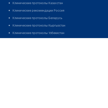
Клинические протоколы Казахстан
Клинические рекомендации Россия
Клинические протоколы Беларусь
Клинические протоколы Кыргызстан
Клинические протоколы Узбекистан
Клинические протоколы диагностики и лечения
Аптека №20 "ПЛАНЕТА ЗДОРОВЬЯ"
Обзоры мировой медицинской периодики
Позвонить
Заболевания: обзорные статьи
Новости здравоохранения
Медикаменты
Лабораторные показатели
Медицинские термины
Мобильные приложения
клиникам
МИС для клиники