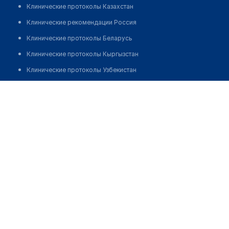
Клинические протоколы Казахстан
Клинические рекомендации Россия
Клинические протоколы Беларусь
Клинические протоколы Кыргызстан
Клинические протоколы Узбекистан
Клинические протоколы диагностики и лечения
Аптека "GRANDPHARM" на Амира Темура
Обзоры мировой медицинской периодики
Позвонить
Заболевания: обзорные статьи
Новости здравоохранения
Медикаменты
Лабораторные показатели
Медицинские термины
Мобильные приложения
клиникам
МИС для клиники