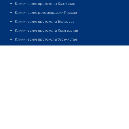
Клинические протоколы Казахстан
Клинические рекомендации Россия
Клинические протоколы Беларусь
Клинические протоколы Кыргызстан
Клинические протоколы Узбекистан
Клинические протоколы диагностики и лечения
Аптека "САЛАУАТ"
Обзоры мировой медицинской периодики
Позвонить
Заболевания: обзорные статьи
Новости здравоохранения
Медикаменты
Лабораторные показатели
Медицинские термины
Мобильные приложения
клиникам
МИС для клиники