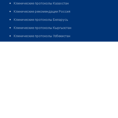
Клинические протоколы Казахстан
Клинические рекомендации Россия
Клинические протоколы Беларусь
Клинические протоколы Кыргызстан
Клинические протоколы Узбекистан
Клинические протоколы диагностики и лечения
Аптека №36 "ПЛАНЕТА ЗДОРОВЬЯ"
Обзоры мировой медицинской периодики
Позвонить
Заболевания: обзорные статьи
Новости здравоохранения
Медикаменты
Лабораторные показатели
Медицинские термины
Мобильные приложения
клиникам
МИС для клиники