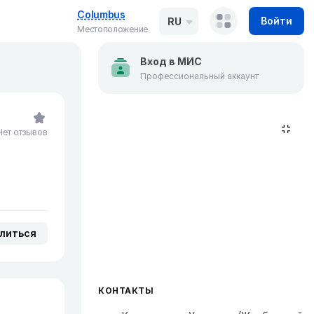
Columbus
Войти
RU
Местоположение
Вход в МИС
Профессиональный аккаунт
Нет отзывов
литься
КОНТАКТЫ