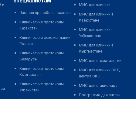
специалистам
й и
МИС для клиники
Частная врачебная практика
МИС для клиники в
к
Казахстане
Клинические протоколы
Казахстан
МИС для клиники в
Узбекистане
Клинические рекомендации
Россия
МИС для клиники в
Кыргызстане
Клинические протоколы
Беларусь
МИС для стоматологии
Клинические протоколы
МИС для клиники ВРТ,
Кыргызстан
центра ЭКО
Клинические протоколы
МИС для стационара
ния
Узбекистан
Программа для аптеки
Клинические протоколы
Автоматизация блока
диагностики и лечения
питания
Обзоры мировой
Реклама и продвижение
медицинской периодики
клиник
Заболевания: обзорные
Разработка сайта клиники