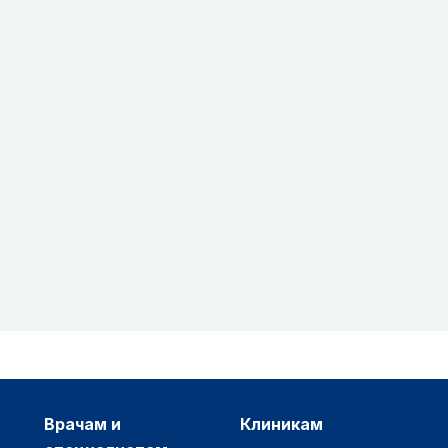
врачам и
клиникам