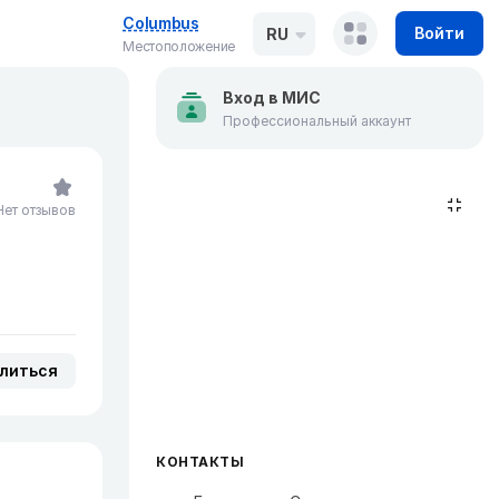
Columbus
Войти
RU
Местоположение
Вход в МИС
Профессиональный аккаунт
Нет отзывов
литься
КОНТАКТЫ