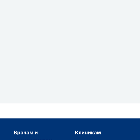
врачам и
клиникам