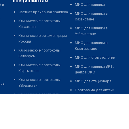
специалистам
й и
МИС для клиники
Частная врачебная практика
МИС для клиники в
к
Казахстане
Клинические протоколы
Казахстан
МИС для клиники в
Узбекистане
Клинические рекомендации
Россия
МИС для клиники в
Кыргызстане
Клинические протоколы
Беларусь
МИС для стоматологии
Клинические протоколы
МИС для клиники ВРТ,
Кыргызстан
центра ЭКО
Клинические протоколы
МИС для стационара
ния
Узбекистан
Программа для аптеки
Клинические протоколы
Автоматизация блока
диагностики и лечения
питания
Обзоры мировой
Реклама и продвижение
медицинской периодики
клиник
Заболевания: обзорные
Разработка сайта клиники