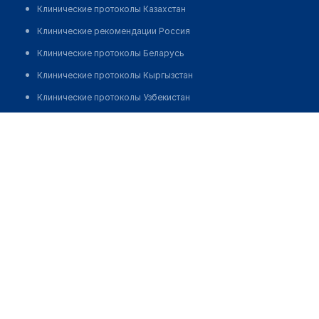
Клинические протоколы Казахстан
Клинические рекомендации Россия
Клинические протоколы Беларусь
Клинические протоколы Кыргызстан
Клинические протоколы Узбекистан
Клинические протоколы диагностики и лечения
Аптека "ФАРМПРОВАЙД" в поликлинике №2
Обзоры мировой медицинской периодики
Позвонить
Заболевания: обзорные статьи
Новости здравоохранения
Медикаменты
Лабораторные показатели
Медицинские термины
Мобильные приложения
клиникам
МИС для клиники