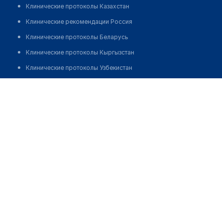
Клинические протоколы Казахстан
Клинические рекомендации Россия
Клинические протоколы Беларусь
Клинические протоколы Кыргызстан
Клинические протоколы Узбекистан
Клинические протоколы диагностики и лечения
Оптика "GREEN ОПТИКА"
Обзоры мировой медицинской периодики
Позвонить
Заболевания: обзорные статьи
Новости здравоохранения
Медикаменты
Лабораторные показатели
Медицинские термины
Мобильные приложения
клиникам
МИС для клиники