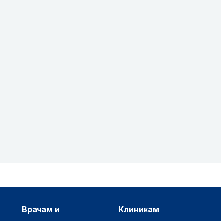
врачам и
клиникам