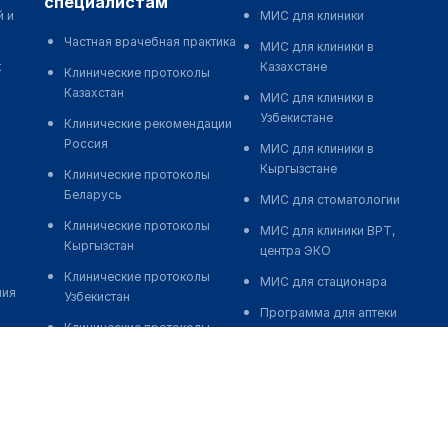
специалистам
й и
МИС для клиники
Частная врачебная практика
МИС для клиники в
к
Казахстане
Клинические протоколы
Казахстан
МИС для клиники в
Узбекистане
Клинические рекомендации
Россия
МИС для клиники в
Кыргызстане
Клинические протоколы
Беларусь
МИС для стоматологии
Клинические протоколы
МИС для клиники ВРТ,
Кыргызстан
центра ЭКО
Клинические протоколы
МИС для стационара
ния
Узбекистан
Программа для аптеки
Клинические протоколы
Автоматизация блока
диагностики и лечения
питания
Обзоры мировой
Реклама и продвижение
медицинской периодики
клиник
Заболевания: обзорные
Разработка сайта клиники