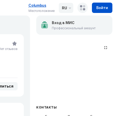
Columbus
Войти
RU
Местоположение
Вход в МИС
Профессиональный аккаунт
Нет отзывов
литься
КОНТАКТЫ