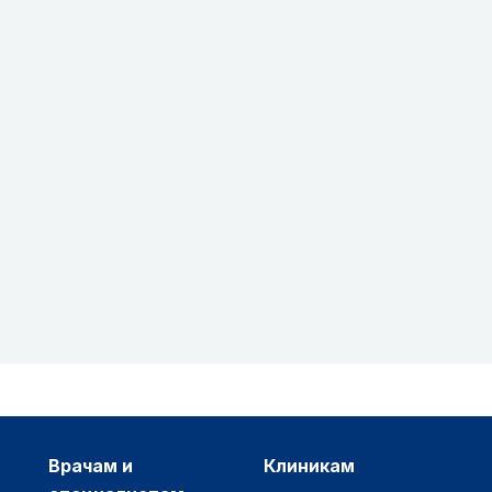
врачам и
клиникам