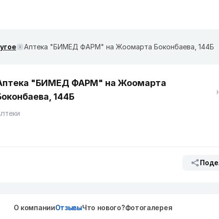
ругое
Аптека "БИМЕД ФАРМ" ​на Жоомарта Боконбаева, 144Б
Аптека "БИМЕД ФАРМ" ​на Жоомарта
Боконбаева, 144Б
Аптеки
Поде
О компании
Отзывы
Что нового?
Фотогалерея