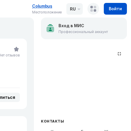
Columbus
Войти
RU
Местоположение
Вход в МИС
Профессиональный аккаунт
Нет отзывов
литься
КОНТАКТЫ