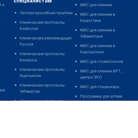
специалистам
й и
МИС для клиники
Частная врачебная практика
МИС для клиники в
к
Казахстане
Клинические протоколы
Казахстан
МИС для клиники в
Узбекистане
Клинические рекомендации
Россия
МИС для клиники в
Кыргызстане
Клинические протоколы
Беларусь
МИС для стоматологии
Клинические протоколы
МИС для клиники ВРТ,
Кыргызстан
центра ЭКО
Клинические протоколы
МИС для стационара
ния
Узбекистан
Программа для аптеки
Клинические протоколы
Автоматизация блока
диагностики и лечения
питания
Обзоры мировой
Реклама и продвижение
медицинской периодики
клиник
Заболевания: обзорные
Разработка сайта клиники