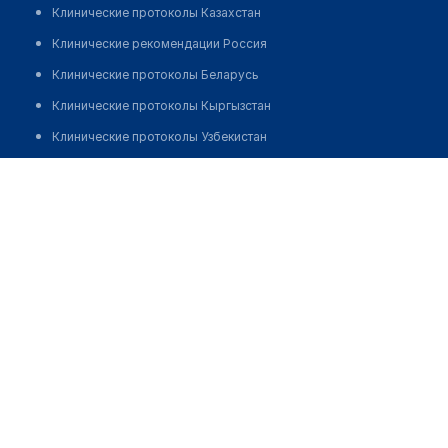
Клинические протоколы Казахстан
Клинические рекомендации Россия
Клинические протоколы Беларусь
Клинические протоколы Кыргызстан
Клинические протоколы Узбекистан
Клинические протоколы диагностики и лечения
Аптека "ФАРМ ЦЕНТР" на Аскарова
Обзоры мировой медицинской периодики
Позвонить
Заболевания: обзорные статьи
Новости здравоохранения
Медикаменты
Лабораторные показатели
Медицинские термины
Мобильные приложения
клиникам
МИС для клиники