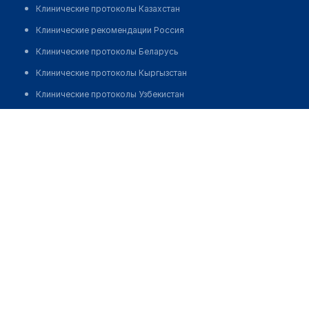
Клинические протоколы Казахстан
Клинические рекомендации Россия
Клинические протоколы Беларусь
Клинические протоколы Кыргызстан
Клинические протоколы Узбекистан
Клинические протоколы диагностики и лечения
Аптека "RASHID FARM"
Обзоры мировой медицинской периодики
Позвонить
Заболевания: обзорные статьи
Новости здравоохранения
Медикаменты
Лабораторные показатели
Медицинские термины
Мобильные приложения
клиникам
МИС для клиники