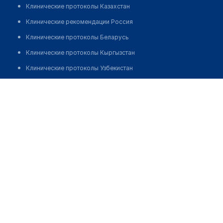
Клинические протоколы Казахстан
Клинические рекомендации Россия
Клинические протоколы Беларусь
Клинические протоколы Кыргызстан
Клинические протоколы Узбекистан
Клинические протоколы диагностики и лечения
Аптека "АЙБОЛИТ" №91
Обзоры мировой медицинской периодики
Позвонить
Заболевания: обзорные статьи
Новости здравоохранения
Медикаменты
Лабораторные показатели
Медицинские термины
Мобильные приложения
клиникам
МИС для клиники