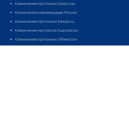
Клинические протоколы Казахстан
Клинические рекомендации Россия
Клинические протоколы Беларусь
Клинические протоколы Кыргызстан
Клинические протоколы Узбекистан
Клинические протоколы диагностики и лечения
Аптека на Мустафина 15
Обзоры мировой медицинской периодики
Позвонить
Заболевания: обзорные статьи
Новости здравоохранения
Медикаменты
Лабораторные показатели
Медицинские термины
Мобильные приложения
клиникам
МИС для клиники