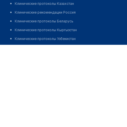
Клинические протоколы Казахстан
Клинические рекомендации Россия
Клинические протоколы Беларусь
Клинические протоколы Кыргызстан
Клинические протоколы Узбекистан
Клинические протоколы диагностики и лечения
Аптека в ТЦ "Трнава"
Обзоры мировой медицинской периодики
Заболевания: обзорные статьи
Новости здравоохранения
Медикаменты
Лабораторные показатели
Медицинские термины
Мобильные приложения
клиникам
МИС для клиники