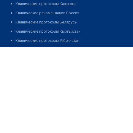
Клинические протоколы Казахстан
Клинические рекомендации Россия
Клинические протоколы Беларусь
Клинические протоколы Кыргызстан
Клинические протоколы Узбекистан
Клинические протоколы диагностики и лечения
Аптека "ЗАБОТА"
Обзоры мировой медицинской периодики
Позвонить
Заболевания: обзорные статьи
Новости здравоохранения
Медикаменты
Лабораторные показатели
Медицинские термины
Мобильные приложения
клиникам
МИС для клиники