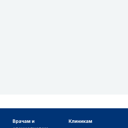
врачам и
клиникам