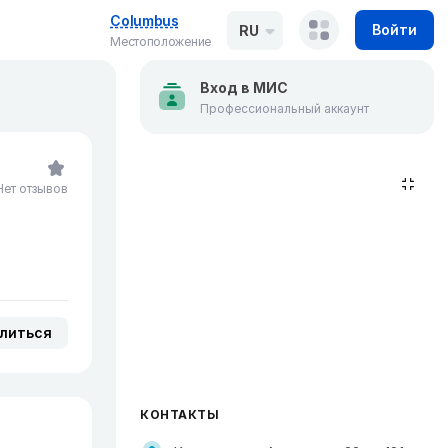
Columbus
Войти
RU
Местоположение
Вход в МИС
Профессиональный аккаунт
Нет отзывов
литься
КОНТАКТЫ