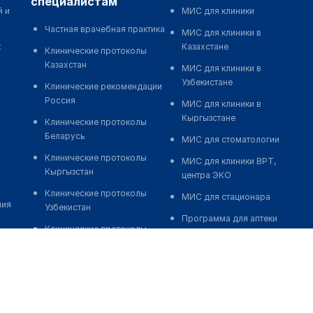
специалистам
й и
МИС для клиники
Частная врачебная практика
МИС для клиники в
к
Казахстане
Клинические протоколы
Казахстан
МИС для клиники в
Узбекистане
Клинические рекомендации
Россия
МИС для клиники в
Кыргызстане
Клинические протоколы
Беларусь
МИС для стоматологии
Клинические протоколы
МИС для клиники ВРТ,
Кыргызстан
центра ЭКО
Клинические протоколы
МИС для стационара
ния
Узбекистан
Программа для аптеки
Клинические протоколы
Автоматизация блока
диагностики и лечения
питания
Обзоры мировой
Реклама и продвижение
медицинской периодики
клиник
Заболевания: обзорные
Разработка сайта клиники