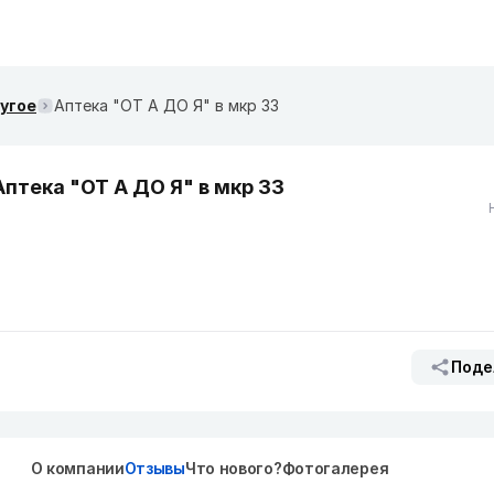
ругое
Аптека "ОТ А ДО Я" в мкр 33
Аптека "ОТ А ДО Я" в мкр 33
Поде
О компании
Отзывы
Что нового?
Фотогалерея