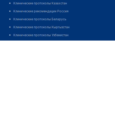
Клинические протоколы Казахстан
Клинические рекомендации Россия
Клинические протоколы Беларусь
Клинические протоколы Кыргызстан
Клинические протоколы Узбекистан
Клинические протоколы диагностики и лечения
Оптика "АЛМАТЫ ОПТИКА" в мкр 7
Обзоры мировой медицинской периодики
Позвонить
Заболевания: обзорные статьи
Новости здравоохранения
Медикаменты
Лабораторные показатели
Медицинские термины
Мобильные приложения
клиникам
МИС для клиники