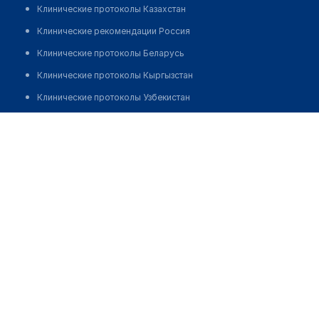
Клинические протоколы Казахстан
Клинические рекомендации Россия
Клинические протоколы Беларусь
Клинические протоколы Кыргызстан
Клинические протоколы Узбекистан
Клинические протоколы диагностики и лечения
Аптека №9 "МЕДВАКС"
Обзоры мировой медицинской периодики
Позвонить
Заболевания: обзорные статьи
Новости здравоохранения
Медикаменты
Лабораторные показатели
Медицинские термины
Мобильные приложения
клиникам
МИС для клиники