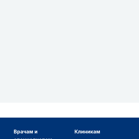
врачам и
клиникам