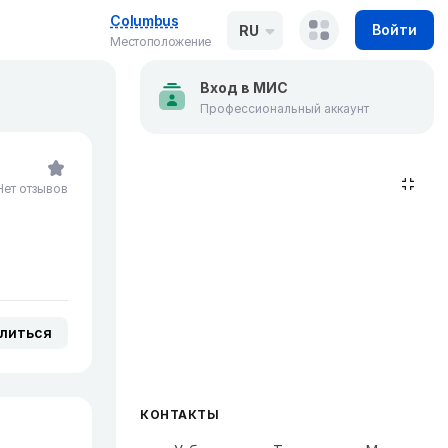
Columbus
Войти
RU
Местоположение
Вход в МИС
Профессиональный аккаунт
Нет отзывов
литься
КОНТАКТЫ