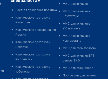
специалистам
й и
МИС для клиники
Частная врачебная практика
МИС для клиники в
к
Казахстане
Клинические протоколы
Казахстан
МИС для клиники в
Узбекистане
Клинические рекомендации
Россия
МИС для клиники в
Кыргызстане
Клинические протоколы
Беларусь
МИС для стоматологии
Клинические протоколы
МИС для клиники ВРТ,
Кыргызстан
центра ЭКО
Клинические протоколы
МИС для стационара
ния
Узбекистан
Программа для аптеки
Клинические протоколы
Автоматизация блока
диагностики и лечения
питания
Обзоры мировой
Реклама и продвижение
медицинской периодики
клиник
Заболевания: обзорные
Разработка сайта клиники