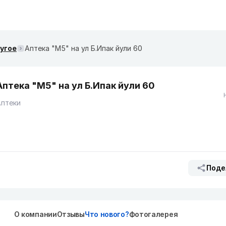
ругое
Аптека "M5" на ул Б.Ипак йули 60
Аптека "M5" на ул Б.Ипак йули 60
Аптеки
Поде
О компании
Отзывы
Что нового?
Фотогалерея