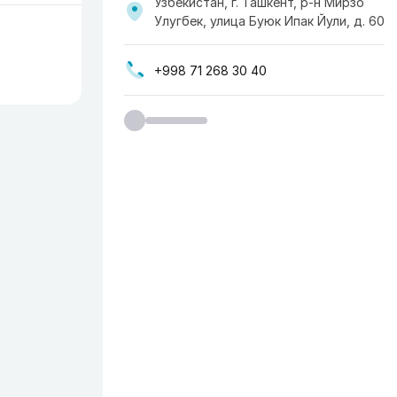
Узбекистан, г. Ташкент, р-н Мирзо
Улугбек, улица Буюк Ипак Йули, д. 60
+998 71 268 30 40