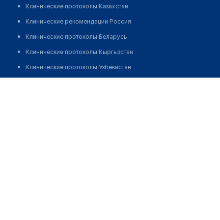
Клинические протоколы Казахстан
Клинические рекомендации Россия
Клинические протоколы Беларусь
Клинические протоколы Кыргызстан
Клинические протоколы Узбекистан
Клинические протоколы диагностики и лечения
Аптека "БИОСФЕРА" в Жетысу
Обзоры мировой медицинской периодики
Позвонить
Заболевания: обзорные статьи
Новости здравоохранения
Медикаменты
Лабораторные показатели
Медицинские термины
Мобильные приложения
клиникам
МИС для клиники