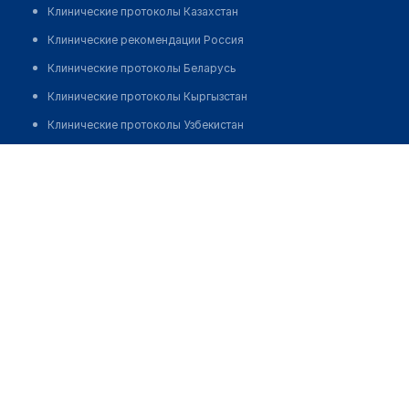
Клинические протоколы Казахстан
Клинические рекомендации Россия
Клинические протоколы Беларусь
Клинические протоколы Кыргызстан
Клинические протоколы Узбекистан
Клинические протоколы диагностики и лечения
Аптека "ФАРМАМИР" № 53
Обзоры мировой медицинской периодики
Позвонить
Заболевания: обзорные статьи
Новости здравоохранения
Медикаменты
Лабораторные показатели
Медицинские термины
Мобильные приложения
клиникам
МИС для клиники