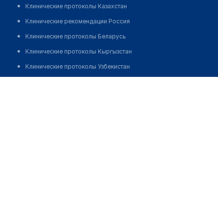
Клинические протоколы Казахстан
Клинические рекомендации Россия
Клинические протоколы Беларусь
Клинические протоколы Кыргызстан
Клинические протоколы Узбекистан
Клинические протоколы диагностики и лечения
Аптека "ФАРМСТОР" на ​Проспекте Жибек-Жолу, 422
Обзоры мировой медицинской периодики
Заболевания: обзорные статьи
Новости здравоохранения
Медикаменты
Лабораторные показатели
Медицинские термины
Мобильные приложения
клиникам
МИС для клиники