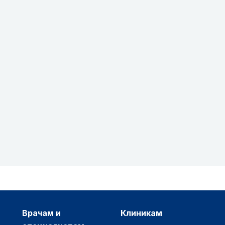
врачам и
клиникам