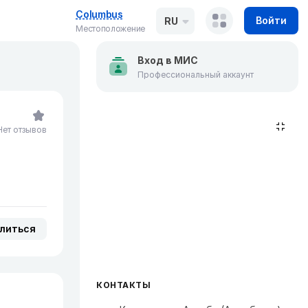
Columbus
Войти
RU
Местоположение
Вход в МИС
Профессиональный аккаунт
Нет отзывов
литься
КОНТАКТЫ