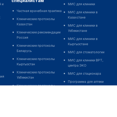
специалистам
й и
МИС для клиники
Частная врачебная практика
МИС для клиники в
к
Казахстане
Клинические протоколы
Казахстан
МИС для клиники в
Узбекистане
Клинические рекомендации
Россия
МИС для клиники в
Кыргызстане
Клинические протоколы
Беларусь
МИС для стоматологии
Клинические протоколы
МИС для клиники ВРТ,
Кыргызстан
центра ЭКО
Клинические протоколы
МИС для стационара
ния
Узбекистан
Программа для аптеки
Клинические протоколы
Автоматизация блока
диагностики и лечения
питания
Обзоры мировой
Реклама и продвижение
медицинской периодики
клиник
Заболевания: обзорные
Разработка сайта клиники