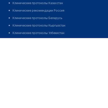
Клинические протоколы Казахстан
Клинические рекомендации Россия
Клинические протоколы Беларусь
Клинические протоколы Кыргызстан
Клинические протоколы Узбекистан
Клинические протоколы диагностики и лечения
Аптека №67 "БЕЛФАРМАЦИЯ"
Обзоры мировой медицинской периодики
Позвонить
Заболевания: обзорные статьи
Новости здравоохранения
Медикаменты
Лабораторные показатели
Медицинские термины
Мобильные приложения
клиникам
МИС для клиники