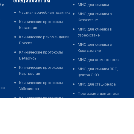
специалистам
й и
МИС для клиники
Частная врачебная практика
МИС для клиники в
к
Казахстане
Клинические протоколы
Казахстан
МИС для клиники в
Узбекистане
Клинические рекомендации
Россия
МИС для клиники в
Кыргызстане
Клинические протоколы
Беларусь
МИС для стоматологии
Клинические протоколы
МИС для клиники ВРТ,
Кыргызстан
центра ЭКО
Клинические протоколы
МИС для стационара
ния
Узбекистан
Программа для аптеки
Клинические протоколы
Автоматизация блока
диагностики и лечения
питания
Обзоры мировой
Реклама и продвижение
медицинской периодики
клиник
Заболевания: обзорные
Разработка сайта клиники