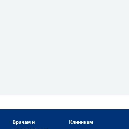
врачам и
клиникам