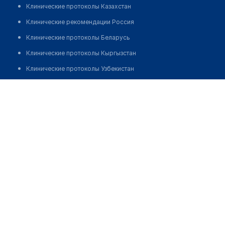
Клинические протоколы Казахстан
Клинические рекомендации Россия
Клинические протоколы Беларусь
Клинические протоколы Кыргызстан
Клинические протоколы Узбекистан
Клинические протоколы диагностики и лечения
Аптека №3
Обзоры мировой медицинской периодики
Позвонить
Заболевания: обзорные статьи
Новости здравоохранения
Медикаменты
Лабораторные показатели
Медицинские термины
Мобильные приложения
клиникам
МИС для клиники