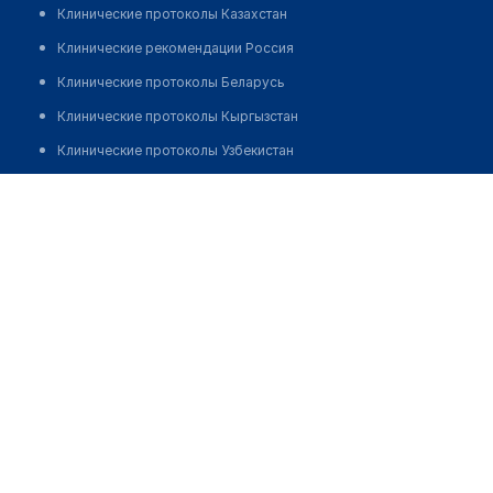
Клинические протоколы Казахстан
Клинические рекомендации Россия
Клинические протоколы Беларусь
Клинические протоколы Кыргызстан
Клинические протоколы Узбекистан
Клинические протоколы диагностики и лечения
Аптека "ДИАНУР"
Обзоры мировой медицинской периодики
Позвонить
Заболевания: обзорные статьи
Новости здравоохранения
Медикаменты
Лабораторные показатели
Медицинские термины
Мобильные приложения
клиникам
МИС для клиники