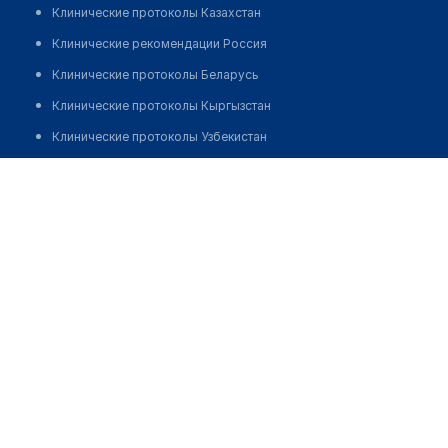
Клинические протоколы Казахстан
Клинические рекомендации Россия
Клинические протоколы Беларусь
Клинические протоколы Кыргызстан
Клинические протоколы Узбекистан
Клинические протоколы диагностики и лечения
Аптека №189 "БЕЛФАРМАЦИЯ"
Обзоры мировой медицинской периодики
Позвонить
Заболевания: обзорные статьи
Новости здравоохранения
Медикаменты
Лабораторные показатели
Медицинские термины
Мобильные приложения
клиникам
МИС для клиники